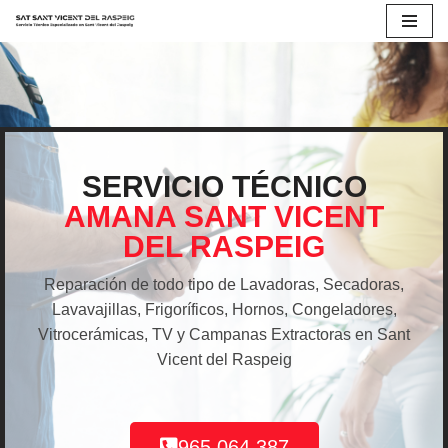
Saltar
al
contenido
SERVICIO TÉCNICO
AMANA SANT VICENT
DEL RASPEIG
Reparación de todo tipo de Lavadoras, Secadoras,
Lavavajillas, Frigoríficos, Hornos, Congeladores,
Vitrocerámicas, TV y Campanas Extractoras en Sant
Vicent del Raspeig
965 064 387