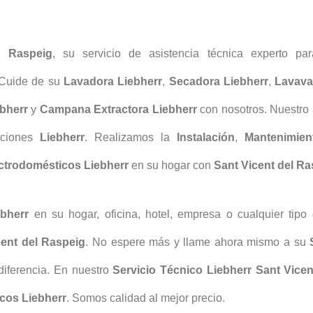
l Raspeig
, su servicio de asistencia técnica experto pa
 Cuide de su
Lavadora Liebherr
,
Secadora Liebherr
,
Lavavaj
ebherr
y
Campana Extractora
Liebherr
con nosotros. Nuestro
aciones
Liebherr
. Realizamos la
Instalación
,
Mantenimie
ctrodomésticos
Liebherr
en su hogar con
Sant Vicent del Ra
bherr
en su hogar, oficina, hotel, empresa o cualquier tipo
cent del Raspeig
. No espere más y llame ahora mismo a su
diferencia. En nuestro
Servicio Técnico Liebherr Sant Vice
cos Liebherr
. Somos calidad al mejor precio.